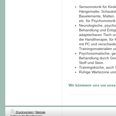
Sensomotorik für Kind
Hängematte, Schaukeln
Bauelemente, Matten, 
etc. für Psychomotorik
Neurologische, psycho
Behandlung und Entsp
adaptierbaren Tisch un
die Handtherapie, für 
mit PC und verschiede
Trainingsmaterialien u
Psychosomatische, ges
Behandlung durch Gest
Stoff und Stein.
Trainingsküche, auch 
Ruhige Wartezone und
Wir kümmern uns um unser
Druckversion
|
Sitemap
© Praxis für Ergotherapie