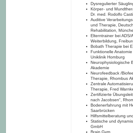
Dysregulierter Säugl
Körper- und Mundthera
Dr. med. Rodolfo Cast
Auditive Verarbeitun
und Therapie, Deutsch
Rehabilitation, Münch
Elterntrainer bei ADS/
Weiterbildung, Freibur
Bobath Therapie bei 
Funktionelle Anatomie
Uniklinik Homburg
Neurophysiologische
Akademie
Neurofeedback /Biofee
Therapie, Rhombus A
Zentrale Automatisie
Therapie, Fred Warnk
Zertifizierte Übungsle
nach Jacobsen“, Rho
Bodenerfahrung mit H
Saarbrücken
Hilfsmittelberatung u
Statische und dynam
GmbH
Brain Gym