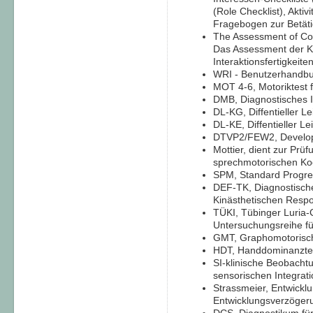
(Role Checklist), Aktivi
Fragebogen zur Betäti
The Assessment of Com
Das Assessment der 
Interaktionsfertigkeite
WRI - Benutzerhandbuc
MOT 4-6, Motoriktest f
DMB, Diagnostisches 
DL-KG, Diffentieller L
DL-KE, Diffentieller Le
DTVP2/FEW2, Developm
Mottier, dient zur Pr
sprechmotorischen Koor
SPM, Standard Progre
DEF-TK, Diagnostische
Kinästhetischen Respon
TÜKI, Tübinger Luria-
Untersuchungsreihe fü
GMT, Graphomotorisch
HDT, Handdominanzte
SI-klinische Beobacht
sensorischen Integrati
Strassmeier, Entwicklu
Entwicklungsverzöger