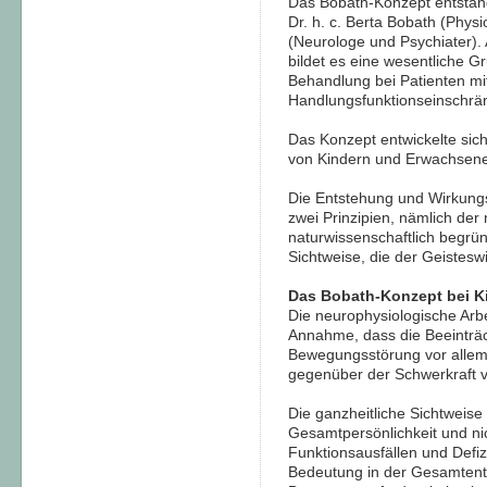
Das Bobath-Konzept entstand
Dr. h. c. Berta Bobath (Phys
(Neurologe und Psychiater). 
bildet es eine wesentliche 
Behandlung bei Patienten mi
Handlungsfunktionseinschrä
Das Konzept entwickelte sic
von Kindern und Erwachsenen
Die Entstehung und Wirkung
zwei Prinzipien, nämlich der
naturwissenschaftlich begrün
Sichtweise, die der Geistes
Das Bobath-Konzept bei K
Die neurophysiologische Arb
Annahme, dass die Beeinträc
Bewegungsstörung vor allem 
gegenüber der Schwerkraft ve
Die ganzheitliche Sichtweise 
Gesamtpersönlichkeit und nich
Funktionsausfällen und Defiz
Bedeutung in der Gesamtent