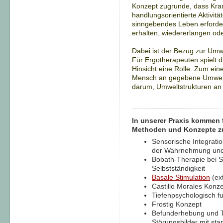
Konzept zugrunde, dass Kran
handlungsorientierte Aktivitä
sinngebendes Leben erforde
erhalten, wiedererlangen od
Dabei ist der Bezug zur Um
Für Ergotherapeuten spielt d
Hinsicht eine Rolle. Zum ei
Mensch an gegebene Umwelts
darum, Umweltstrukturen an
In unserer Praxis kommen
Methoden und Konzepte z
Sensorische Integrati
der Wahrnehmung und
Bobath-Therapie bei 
Selbstständigkeit
Basale Stimulation
(ext
Castillo Morales Konz
Tiefenpsychologisch f
Frostig Konzept
Befunderhebung und Te
Störungsbilder mit sta