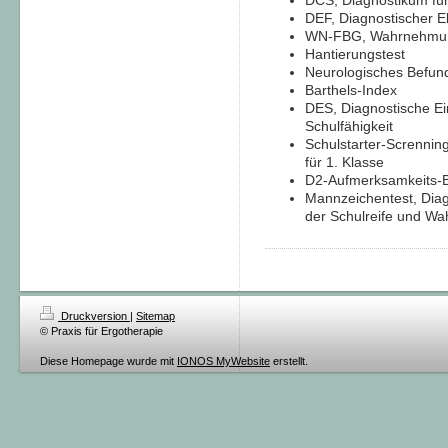
DCS, Diagnostikum fü
DEF, Diagnostischer E
WN-FBG, Wahrnehmun
Hantierungstest
Neurologisches Befun
Barthels-Index
DES, Diagnostische Ei
Schulfähigkeit
Schulstarter-Screnni
für 1. Klasse
D2-Aufmerksamkeits-B
Mannzeichentest, Diagn
der Schulreife und W
Druckversion
|
Sitemap
© Praxis für Ergotherapie
Diese Homepage wurde mit
IONOS MyWebsite
erstellt.