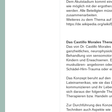
Dem Akutstadium kommt eine 
wie möglich mit der ergoth
werden. Alle Beteiligten müs
zusammenarbeiten.
Weiteres zu dem Thema auf
https://de.wikipedia.org/wik
Das Castillo Morales Ther
Das von Dr. Castillo Morales
ganzheitliches, neurophysiol
Behandlung von sensomotori
Kindern und Erwachsenen. Es
muskulären- angeboren oder
Schädel-Hirn-Trauma oder e
Das Konzept beruht auf den
Lateinamerikas, wie sie das
kommunizieren und ihr Leben
sich daraus der folgende Th
Therapieren bzw. Handeln un
Zur Durchführung des Konze
Techniken auch Aspekte wie