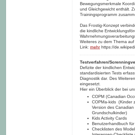
Bewegungsmerkmale Koordinat
und Gleichgewicht enthält.
Trainingsprogramm zusamme
Das Frostig-Konzept verbind
die kindliche Entwicklungsf
Wahrnehmungsverarbeitungs
Weiteres zu dem Thema auf
Link:
mehr
https://de.wikiped
Testverfahren/Screnningve
Defizite der kindlichen Entwi
standardisierten Tests erfass
Diagnostik dar. Des Weiteren
eingesetzt.
Hier ein Überblick der bei u
COPM (Canadian Occu
COPMa-kids (Kinder z
Version des Canadian 
Grundschulkinder)
Kids Activity Cards
Benutzerhandbuch für
Checklisten des Mode
Interessen-Checkliste (