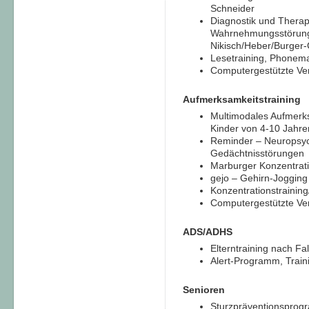
Schneider
Diagnostik und Therapi
Wahrnehmungsstörung
Nikisch/Heber/Burger-
Lesetraining, Phonema
Computergestützte Ver
Aufmerksamkeitstraining
Multimodales Aufmerks
Kinder von 4-10 Jahre
Reminder – Neuropsych
Gedächtnisstörungen
Marburger Konzentrati
gejo – Gehirn-Jogging
Konzentrationstraining
Computergestützte Ve
ADS/ADHS
Elterntraining nach Fa
Alert-Programm, Train
Senioren
Sturzpräventionsprog