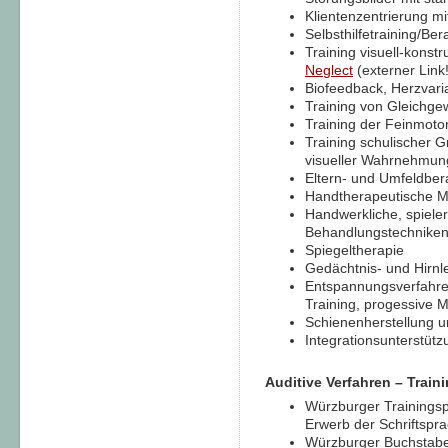
Klientenzentrierung 
Selbsthilfetraining/Ber
Training visuell-konst
Neglect
(externer Link!
Biofeedback, Herzvariab
Training von Gleichge
Training der Feinmoto
Training schulischer G
visueller Wahrnehmun
Eltern- und Umfeldbera
Handtherapeutische M
Handwerkliche, spieler
Behandlungstechnike
Spiegeltherapie
Gedächtnis- und Hirnle
Entspannungsverfahre
Training, progessive
Schienenherstellung 
Integrationsunterstüt
Auditive Verfahren – Trai
Würzburger Trainings
Erwerb der Schriftspr
Würzburger Buchstabe