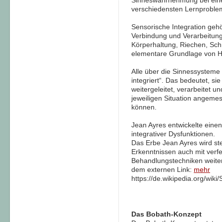
Sinneswahrnehmung bei eine
verschiedensten Lernproble
Sensorische Integration gehö
Verbindung und Verarbeitun
Körperhaltung, Riechen, Sch
elementare Grundlage von H
Alle über die Sinnessystem
integriert“. Das bedeutet, 
weitergeleitet, verarbeitet un
jeweiligen Situation angem
können.
Jean Ayres entwickelte einen
integrativer Dysfunktionen.
Das Erbe Jean Ayres wird st
Erkenntnissen auch mit verf
Behandlungstechniken weite
dem externen Link:
mehr
https://de.wikipedia.org/wiki
Das Bobath-Konzept