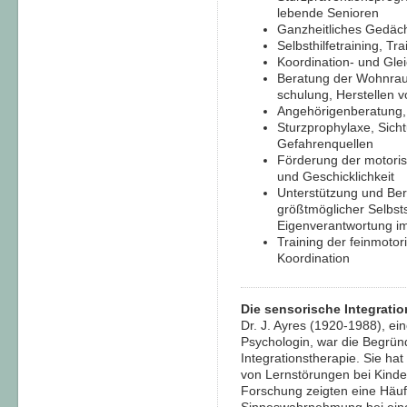
lebende Senioren
Ganzheitliches Gedächt
Selbsthilfetraining, Tra
Koordination- und Glei
Beratung der Wohnrau
schulung, Herstellen vo
Angehörigenberatung,
Sturzprophylaxe, Sic
Gefahrenquellen
Förderung der motorisc
und Geschicklichkeit
Unterstützung und Ber
größtmöglicher Selbst
Eigenverantwortung im
Training der feinmoto
Koordination
Die sensorische Integratio
Dr. J. Ayres (1920-1988), e
Psychologin, war die Begrün
Integrationstherapie. Sie ha
von Lernstörungen bei Kinde
Forschung zeigten eine Häu