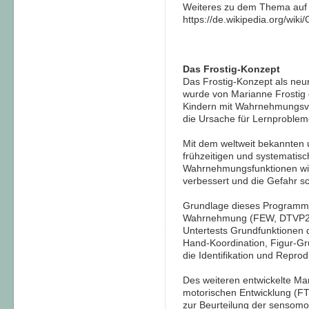
Weiteres zu dem Thema auf
https://de.wikipedia.org/wiki
Das Frostig-Konzept
Das Frostig-Konzept als ne
wurde von Marianne Frostig 
Kindern mit Wahrnehmungsve
die Ursache für Lernprobleme
Mit dem weltweit bekannten
frühzeitigen und systematisc
Wahrnehmungsfunktionen wi
verbessert und die Gefahr s
Grundlage dieses Programms s
Wahrnehmung (FEW, DTVP2) d
Untertests Grundfunktionen
Hand-Koordination, Figur-G
die Identifikation und Repro
Des weiteren entwickelte Mar
motorischen Entwicklung (FTM
zur Beurteilung der sensomot